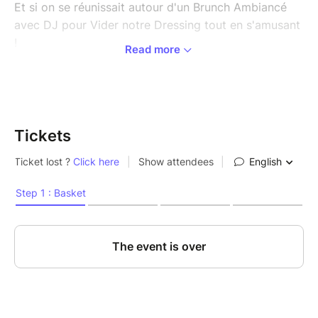
Et si on se réunissait autour d'un Brunch Ambiancé
avec DJ pour Vider notre Dressing tout en s'amusant
!
Read more
LIEN DE RÉSERVATION :
https://my.weezevent.com/vide-dressing-girls-party-
dj
Tickets
PLACES LIMITÉES
Vide dressing Ambiancé
Pensez à emmener des espèces pour vendre &
acheter vos vêtements
Brunch Dispo : Crêpes, Sucrés Salés, boisson
chaudes et froide ...
Rencontres, Rires, papotage ... venez partager ce