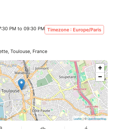
7:30 PM to 09:30 PM
Timezone : Europe/Paris
tte, Toulouse, France
+
−
| ©
Leaflet
OpenStreetMap