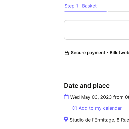
un nouveau spectacle frisson
de Bulgarie et de Mongolie.
Dimitar Gougov : Gadulka, Vi
Enkhjargal Dandarvaanchig : 
Fabien Guyot : Percussions, 
Mathieu Pelletier : Son
Stéphane Cronenberger : Lum
Date and place
Wed May 03, 2023 from 08
Add to my calendar
Studio de l'Ermitage, 8 Rue