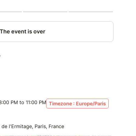
nant inspiré des croyances archaïques populaires
ola, Sensula, Dombra, Chant
Morin Khoor, Dombra, Chant Diphonique,
Chant
ières
:00 PM to 11:00 PM
Timezone : Europe/Paris
 de l'Ermitage, Paris, France