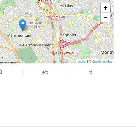
+
−
| ©
Leaflet
OpenStreetMap