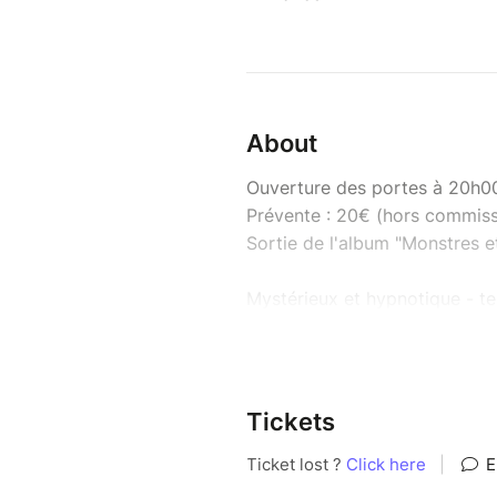
About
Ouverture des portes à 20h0
Prévente : 20€ (hors commiss
Sortie de l'album "Monstres e
Mystérieux et hypnotique - te
Violons Barbares. C’est tout à
un blues sorti du château de 
contrées bulgares… Le publi
vampires, fantômes, monstres 
Tickets
rêver.
Après 15 ans de concerts à tr