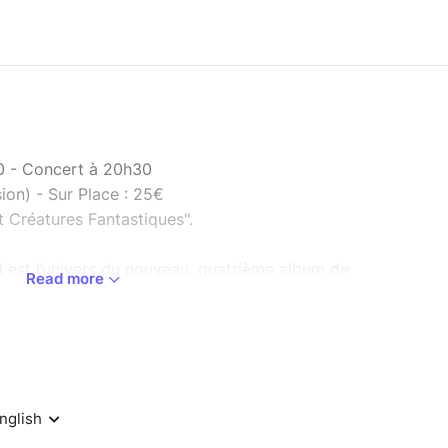
0 - Concert à 20h30
ion) - Sur Place : 25€
t Créatures Fantastiques".
l est l’univers du nouveau, quatrième album de
Read more
 la fois un rock des lointaines steppes mongoles,
Dracula, un folk de cérémonie d’exorcisme de
c plonge dans un monde rempli de démons,
et dragons. Certains font peur, d’autres font
avers le monde, le trio virtuose et atypique crée