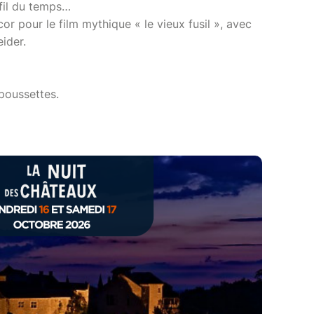
 fil du temps…
r pour le film mythique « le vieux fusil », avec
ider.
 poussettes.