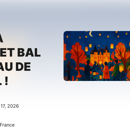
A
ET BAL
AU DE
 !
 17, 2026
 France