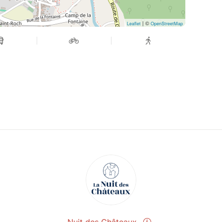
| ©
Leaflet
OpenStreetMap