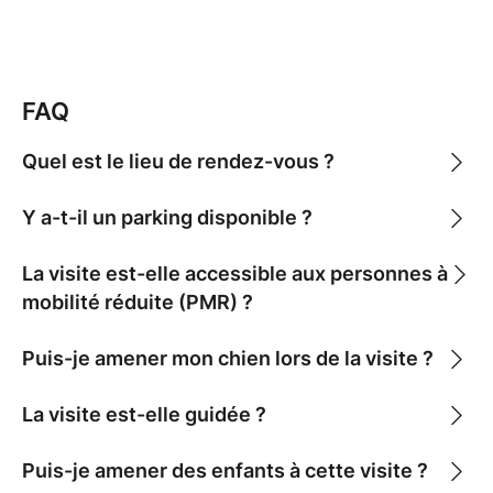
au style typiquement liégeois, et les nombreuses
références aux différentes époques que le château a
traversées.
FAQ
Informations pratiques :
Départ : 14h (durée 2 heures)
Quel est le lieu de rendez-vous ?
Lieu de rendez-vous : Rue des Rhieux 1 4101
Parking : places de parking disponibles à
Y a-t-il un parking disponible ?
l'ancien Proximus Center
Accès PMR
La visite est-elle accessible aux personnes à
Chiens : non autorisés
mobilité réduite (PMR) ?
Puis-je amener mon chien lors de la visite ?
La visite est-elle guidée ?
Puis-je amener des enfants à cette visite ?