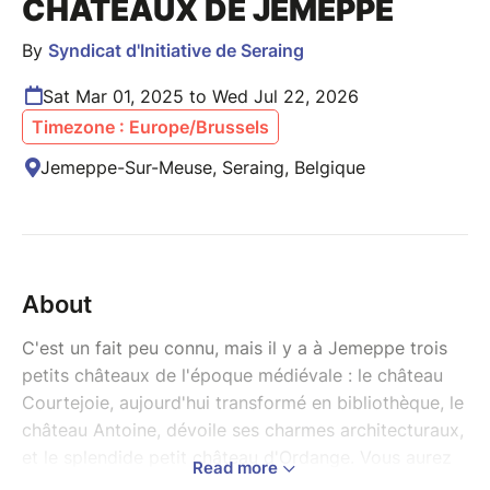
CHÂTEAUX DE JEMEPPE
By
Syndicat d'Initiative de Seraing
Sat Mar 01, 2025 to Wed Jul 22, 2026
Timezone : Europe/Brussels
Jemeppe-Sur-Meuse, Seraing, Belgique
About
C'est un fait peu connu, mais il y a à Jemeppe trois
petits châteaux de l'époque médiévale : le château
Courtejoie, aujourd'hui transformé en bibliothèque, le
château Antoine, dévoile ses charmes architecturaux,
et le splendide petit château d'Ordange. Vous aurez
Read more
l'occasion d'y entrer pour découvrir son joli mobilier