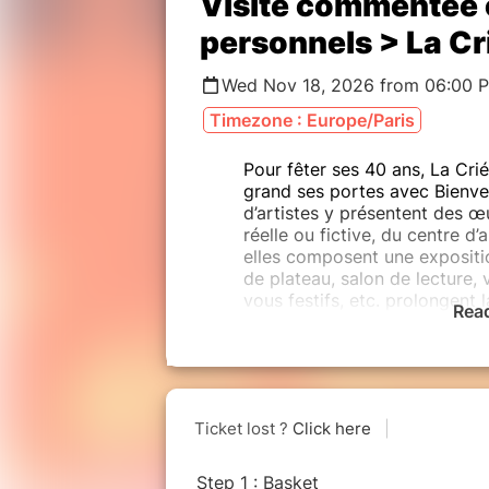
Visite commentée é
personnels > La Cr
Wed Nov 18, 2026 from 06:00 
Timezone : Europe/Paris
Pour fêter ses 40 ans, La Cri
grand ses portes avec Bienven
d’artistes y présentent des œu
réelle ou fictive, du centre d’
elles composent une expositi
de plateau, salon de lecture, 
vous festifs, etc. prolongent
Rea
centre d’art.
Attention, le nombre de places es
Réservé au personnels et étudi