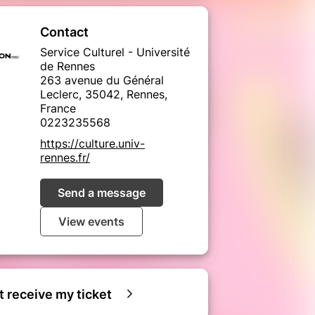
Contact
Service Culturel - Université
de Rennes
263 avenue du Général
Leclerc, 35042, Rennes,
France
0223235568
https://culture.univ-
rennes.fr/
Send a message
View events
ot receive my ticket