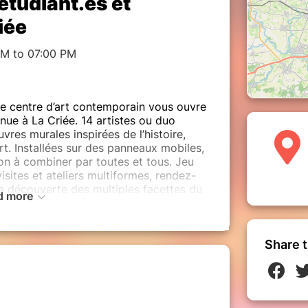
tudiant.es et
iée
PM to 07:00 PM
ée centre d’art contemporain vous ouvre
ue à La Criée. 14 artistes ou duo
vres murales inspirées de l’histoire,
art. Installées sur des panneaux mobiles,
on à combiner par toutes et tous. Jeu
visites et ateliers multiformes, rendez-
 la découverte des multiples facettes du
d more
t limité !
Share t
ants de l'Université de Rennes