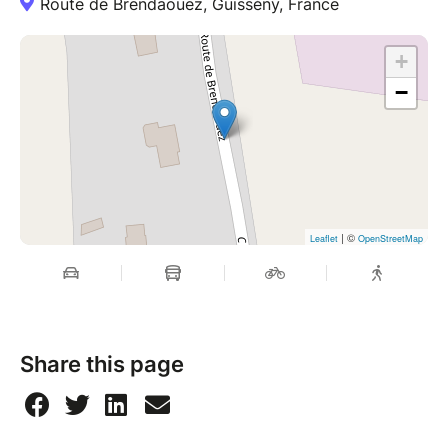
Route de Brendaouez, Guissény, France
+
−
| ©
Leaflet
OpenStreetMap
Share this page