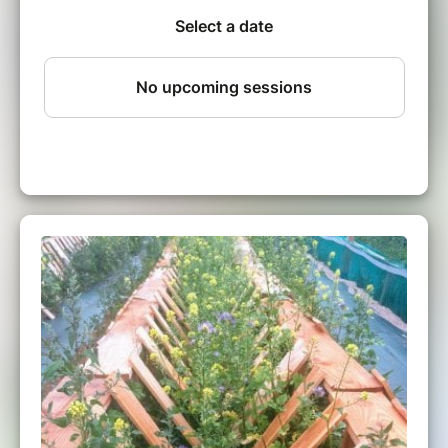
qui fait très certainement de notre élevage, le
plus petit des élevages professionnels de
France.
Nous nous engageons dans le respect de
l’animal, de l’environnement et du
consommateur.
Nos pensionnaires sont nés, élevés et éduqués
, chez nous , à la ferme. Ils sont ensuite
cuisinés par Polo (l'éleveur) dans un
laboratoire professionnel en Saône et Loire.
Nos produits sont conditionnés en verrines ou
surgelés.
Gratuit