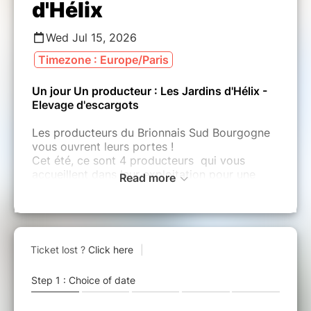
d'Hélix
Wed Jul 15, 2026
Timezone : Europe/Paris
Un jour Un producteur : Les Jardins d'Hélix -
Elevage d'escargots
Les producteurs du Brionnais Sud Bourgogne
vous ouvrent leurs portes !
Cet été, ce sont 4 producteurs qui vous
accueillent dans leur exploitation pour une
Read more
découverte de leur passion autour d'une visite
commentée et d'une dégustation.
Direction les Jardins d'hélix à Ouroux-sous-le-
Bois-Sainte-Marie.
Chaque année, 80 000 milles escargots, des
Gros Gris (Helix Aspersa Maxima), sont élevés
en plein air de manière raisonnée (pas d’OGM,
pas de phytosanitaire, pas d’antibiotiques). Ce