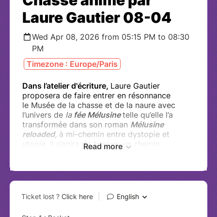
Chasse animé par
Laure Gautier 08-04
Wed Apr 08, 2026 from 05:15 PM to 08:30
PM
Timezone : Europe/Paris
Dans l’atelier d'écriture,
Laure Gautier
proposera de faire entrer en résonnance
le Musée de la chasse et de la naure avec
l’univers de
la
fée Mélusine
telle qu’elle l’a
transformée dans son roman
Mélusine
reloaded,
à mi-chemin entre dystopie et
utopie. Il s’agira de trouver un chemin
Read more
d’écriture et de liberté entre l’imaginaire
déployé dans les collections et une légende à
ré-inventer.
L'atelier d'écriture sera précédé de
la visite commentée de l'exposition.