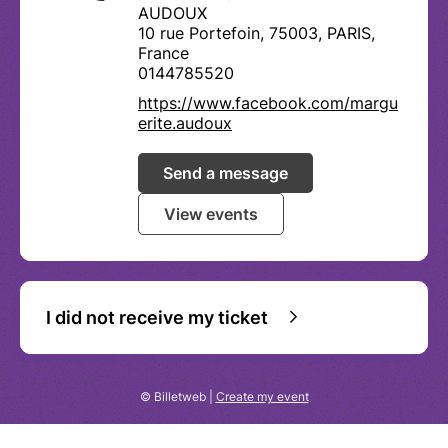
AUDOUX
10 rue Portefoin, 75003, PARIS,
France
0144785520
https://www.facebook.com/margu
erite.audoux
Send a message
View events
I did not receive my ticket
© Billetweb |
Create my event