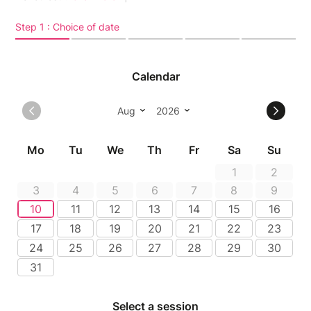
– Du 01.05.2026 au 04.07.2026 : 11h – 18h30
– Du 05.07.2026 au 31.08.2026 : 10h –
19h30 (mercredis-dimanches : 10h-17h)
– Du 01.09.2026 au 30.09.2026 : 11h – 18h
ATTENTION : en Juillet-Août, les mercredis et
dimanches soir dernière entrée pour la visite de jour
à 16h en raison de la nocturne
Durée de la visite 1h30
Dernière entrée 1h15 avant l’heure de fermeture.
Visites guidées (uniquement en vacances scolaires) :
Pâques : 14h et 16h (sauf samedi)
Juin : 11h et 16h (sauf samedi)
- - Juillet-Août : 10h30,
14h15 et 16h et 17h15 (sauf samedi)