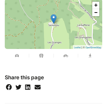
+
−
| ©
Leaflet
OpenStreetMap
Share this page