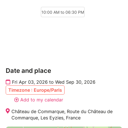
Informations complémentaires :
- Commarque est un Monument Historique et
Archéologique en falaise ! Pour une visite dans les
meilleures conditions, venez avec de bonnes
chaussures de marche ! Si vous avez de jeunes
enfants, pensez aux porte-bébés !
- Chiens admis en laisse.
- Parking ombragé à 7mn (600 m) de l'accueil du
château.
Date and place
- Food trucks pendant les vacances de Juillet-Août.
- Aire de pique-nique ombragée.
Fri Apr 03, 2026 to Wed Sep 30, 2026
Timezone : Europe/Paris
Les réservations de groupes se font uniquement par
Add to my calendar
mail à reservation@commarque.com
Château de Commarque, Route du Château de
Commarque, Les Eyzies, France