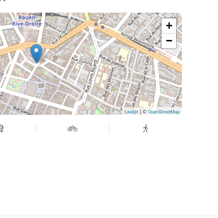
+
−
| ©
Leaflet
OpenStreetMap