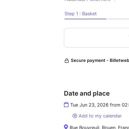
- Departure from the Alliance
Address: Donjon de Rouen, 71
ption
Entry fee : 5 euros
Date and place
Tue Jun 23, 2026 from 02
Add to my calendar
Rue Bouvreuil, Rouen, Fran