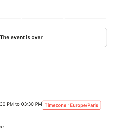
 Française at 2:30 p.m.
 rue Bouvreuil, 76000 Rouen.
:30 PM to 03:30 PM
Timezone : Europe/Paris
ce