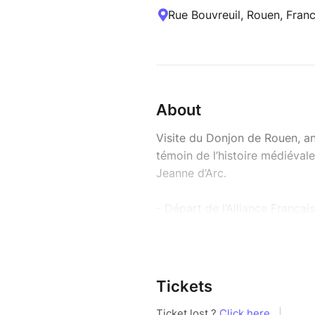
Rue Bouvreuil, Rouen, Fran
About
Visite du Donjon de Rouen, a
témoin de l’histoire médiévale
Jeanne d’Arc.
- Départ de l’Alliance Françai
Adresse : Donjon de Rouen, 7
Prix entrée : 5 euros
________________________________
Visit the Donjon of Rouen, a m
Tickets
a key site in the trial of Joan