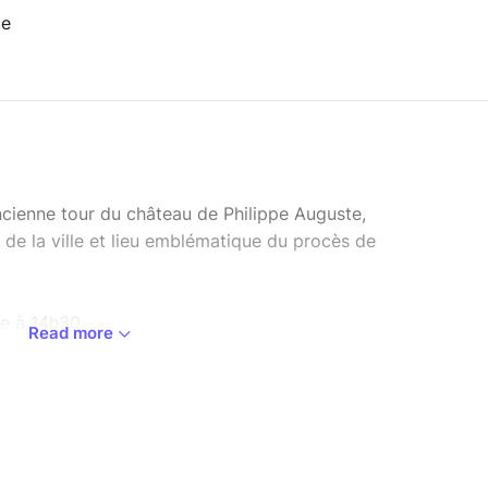
ce
ncienne tour du château de Philippe Auguste,
 de la ville et lieu emblématique du procès de
se à 14h30.
Read more
1 rue Bouvreuil, 76000 Rouen.
___________________________________________________
edieval tower from the time of King Philip II and
 of Arc. A fascinating dive into Rouen’s history.