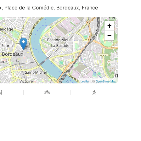
, Place de la Comédie, Bordeaux, France
+
−
| ©
Leaflet
OpenStreetMap