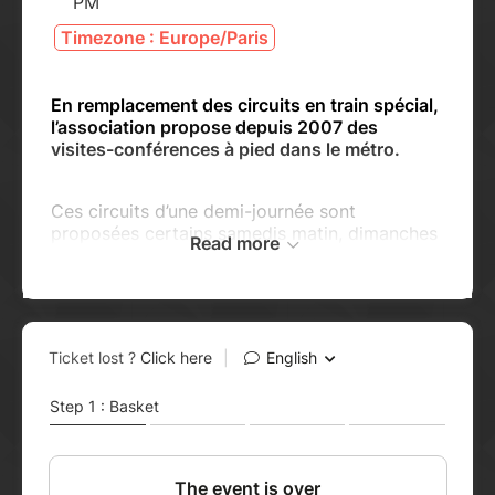
PM
Timezone : Europe/Paris
En remplacement des circuits en train spécial,
l’association propose depuis 2007 des
visites-conférences à pied dans le métro.
Ces circuits d’une demi-journée sont
proposées certains samedis matin, dimanches
Read more
matin et après-midi, vous y découvrirez des
lieux connus et inconnus des voyageurs, des
conférenciers seront là pour guider et
commenter la visite.
Pour le transport, prévoyez un abonnement
valable ou deux billets « t+ » maximum.
Ces balades mettent en avant l’histoire du
métro, ses anecdotes et ses cotés mystérieux.
En fonction des saisons, plusieurs parcours
sont proposés, au départ des stations :