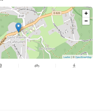
+
−
| ©
Leaflet
OpenStreetMap