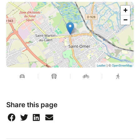
+
−
| ©
Leaflet
OpenStreetMap
Share this page