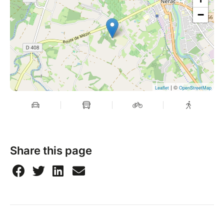
−
| ©
Leaflet
OpenStreetMap
Share this page