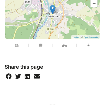
−
| ©
Leaflet
OpenStreetMap
Share this page