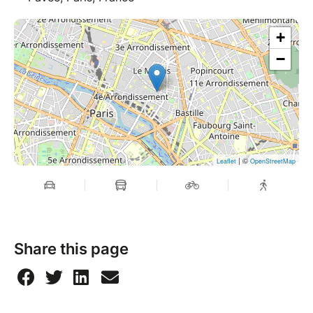
+
−
| ©
Leaflet
OpenStreetMap
Share this page