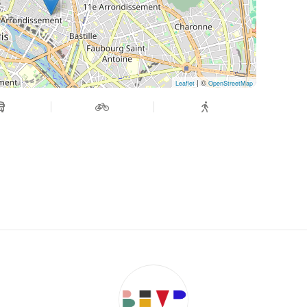
| ©
Leaflet
OpenStreetMap