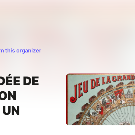
m this organizer
DÉE DE
ION
 UN