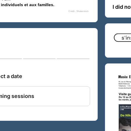
ndividuels et aux familles.
I did n
Crédit : Shutterstock