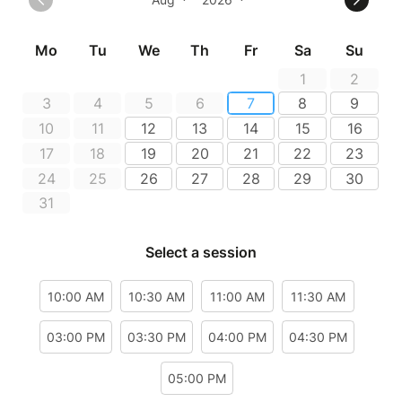
jamais eu besoin d'apprendre, que l'argent neuf brille
toujours trop fort.
Et que certaines œuvres valent une fortune. D'autres
pourraient détruire une vie entière.


l