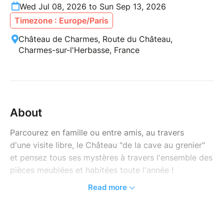
Wed Jul 08, 2026 to Sun Sep 13, 2026
Timezone : Europe/Paris
Château de Charmes, Route du Château,
Charmes-sur-l'Herbasse, France
About
Parcourez en famille ou entre amis, au travers
d'une visite libre, le Château "de la cave au grenier"
et pensez tous ses mystères à travers l'ensemble des
pièces meublées et habitées toute l'année !
Read more
​Découvrez une importante collection de Mobilier et
Objets d'art vous permmetant de savourer l'art de
vivre dans un château à la campagne sous l'Ancien