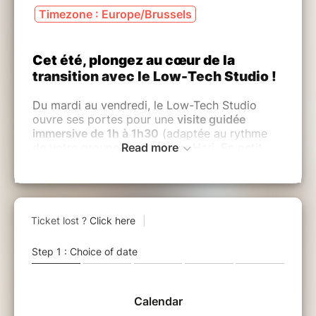
Timezone : Europe/Brussels
Cet été, plongez au cœur de la
transition avec le Low-Tech Studio !
Du mardi au vendredi, le Low-Tech Studio
ouvre ses portes pour une
visite guidée
immersive de 1h à 1h30
(adaptée au rythme
de votre groupe), animée par Hari. En petit
Read more
comité, venez explorer un appartement
entièrement équipé en dispositifs low-tech,
conçus pour repenser notre confort, notre
quotidien et notre rapport à l'énergie.
Au programme de cette expérience estivale :
Accueil & Échanges :
Un moment
privilégié pour comprendre la
démarche du projet. Comment vivre
mieux avec moins ? Hari vous
introduira aux concepts clés de la