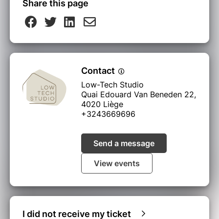
inspirante, idéale pour repenser notre
Share this page
quotidien sous le soleil de la sobriété !
Contact
Low-Tech Studio
Quai Edouard Van Beneden 22,
4020 Liège
+3243669696
Send a message
View events
I did not receive my ticket