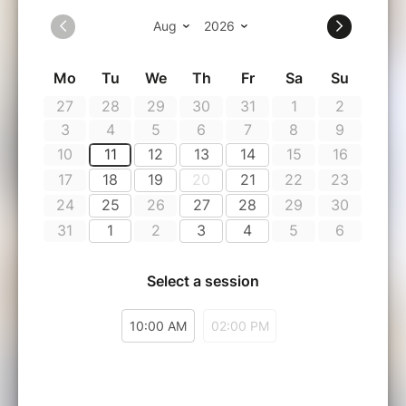
sobriété heureuse à travers des
solutions simples, ingénieuses et
durables.
Parcours immersif au Studio :
Prenez
le temps de découvrir, de tester et de
questionner le fonctionnement de nos
différentes pièces :
Espace énergie :
Relevez le
défi et découvrez comment
produire votre propre
électricité grâce à notre
machine de fitness.
Chambre :
Expérimentez le
concept du lit-boîte et le
principe du
slow heat
avec
notre couette chauffante.
Cuisine :
Du garde-manger au
frigo du désert, en passant par
la cuisson à la cocotte et le tri