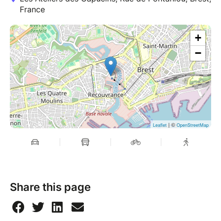
France
+
−
| ©
Leaflet
OpenStreetMap
Share this page