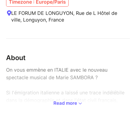
Timezone : Europe/Paris
LE FORUM DE LONGUYON, Rue de L Hôtel de
ville, Longuyon, France
About
On vous emmène en ITALIE avec le nouveau
spectacle musical de Marie SAMBORA ?
Si l'émigration italienne a laissé une trace indélébile
dans la démographie et dans l'état civil français,
Read more
européen et mondial de ces deux derniers siècles, la
musique et la mélodie italienne, elles aussi, ont laissé
leur trace dans l'inspiration et dans le plaisir.