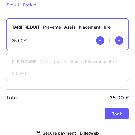
LONGUYON
Office du tourisme : Place Salvador Allende
Le Petit Farfadet : 11 rue de l'hötel de ville
LONGWY :
Vape in The City 9 rue Aristide Briand
CCL Services : 4 avenue Saintignon
The Long Way : 5 Rue du Tivoli
VILLERUPT :
Vape in The CitY 4 rue Raymond Poincaré
ARLON :
Vape In The City : 35 rue des faubourg