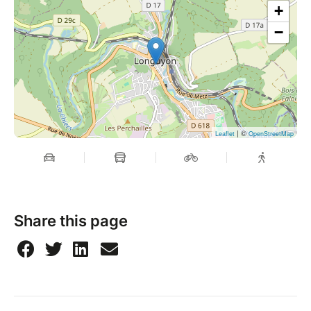
+
−
| ©
Leaflet
OpenStreetMap
Share this page