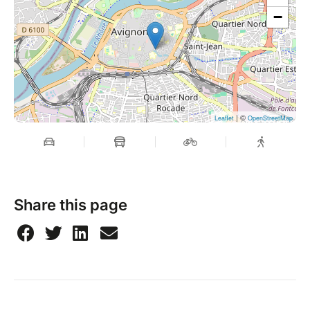
−
| ©
Leaflet
OpenStreetMap
Share this page