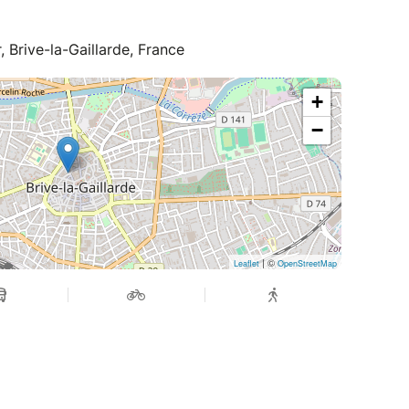
, Brive-la-Gaillarde, France
+
−
| ©
Leaflet
OpenStreetMap