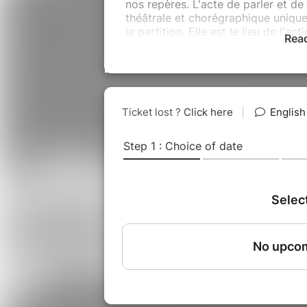
nos repères. L'acte de parler et de
théâtrale et chorégraphique unique
la partition. Elle est le lieu de l'a
Rea
Qui parle, quand je parle ? Ma pro
toujours étrange et inauthentique 
trouble,
Voicing Pieces
est une invi
en nous-mêmes.
Créneaux de présentation de la p
1.02.2018 | 18h > 23h30
3.02.2018 | 10h > 18h30
Durée de la performance : 30 minutes
vous souhaitez venir à plusieurs, v
consécutifs.
Merci de bien vouloir
avant le début de l'horaire pour le