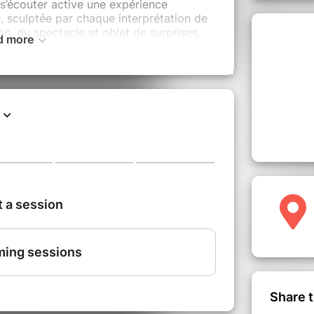
 s’écouter active une expérience
, sculptée par chaque interprétation de
ction, du spectacle et objet de surprises.
d more
pre voix ne me semble-t-elle pas
? Par ce procédé de distanciation et de
tation à découvrir et accepter l'étranger
erformance
:
. L'entrée se fait individuellement. Si
ous pouvez choisir des horaires
 vous présenter au minimum 15 minutes
quel vous avez réservé.
Share t