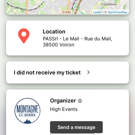
| ©
Leaflet
OpenStreetMap
Location
PASSrl - Le Mail - Rue du Mail,
38500 Voiron
I did not receive my ticket
Organizer
High Events
Send a message