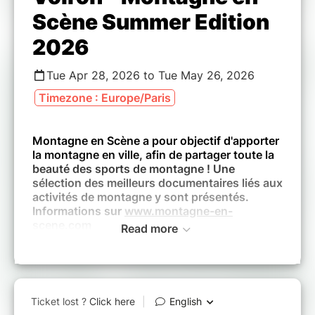
Scène Summer Edition
2026
Tue Apr 28, 2026 to Tue May 26, 2026
Timezone : Europe/Paris
Montagne en Scène a pour objectif d'apporter
la montagne en ville, afin de partager toute la
beauté des sports de montagne ! Une
sélection des meilleurs documentaires liés aux
activités de montagne y sont présentés.
Informations sur
www.montagne-en-
scene.com
Read more
Tous les films sont en version originale et
sont intégralement sous-titrés en français.