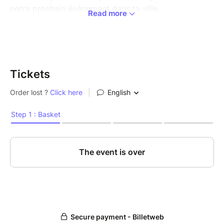
notre prochain événement dans ta ville.
Read more
Chaque pack comprend automatiquement :
Ta présence en tant que partenaire lors de
l’événement
Ton nom dans le programme de l'évènement
Tickets
en ligne
Comme plus de 1 200 Violetto-partenaires avant toi,
tu as l’opportunité de profiter de notre notoriété pour
:
✨ BOOSTER TON RÉFÉRENCEMENT
✨ ET/OU BOOSTER TA COMMUNICATION
Tout au long de ton inscription, nous te proposerons
des options pour utiliser notre site et nos réseaux
sociaux afin de maximiser ta visibilité et faire
rayonner ton activité.