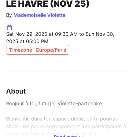
LE HAVRE (NOV 25)
By
Mademoiselle Violette
Sat Nov 29, 2025 at 09:30 AM to Sun Nov 30,
2025 at 05:00 PM
Timezone : Europe/Paris
About
Bonjour à toi, futur(e) Violetto-partenaire !
Bienvenue dans ton espace dédié, où tu pourras
choisir les packs correspondant à ta participation à
notre prochain événement dans ta ville.
Read more