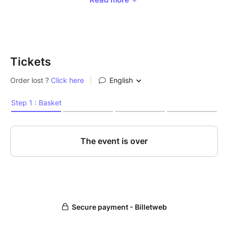
Chaque pack comprend automatiquement :
Ta présence en tant que partenaire lors de
l’événement
Ton nom dans le programme de l'évènement
Tickets
en ligne
Comme plus de 1 200 Violetto-partenaires avant toi,
tu as l’opportunité de profiter de notre notoriété pour
:
✨ BOOSTER TON RÉFÉRENCEMENT
✨ ET/OU BOOSTER TA COMMUNICATION
Tout au long de ton inscription, nous te proposerons
des options pour utiliser notre site et nos réseaux
sociaux afin de maximiser ta visibilité et faire
rayonner ton activité.