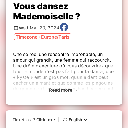
Vous dansez
Mademoiselle ?
Wed Mar 20, 2024
Timezone : Europe/Paris
Une soirée, une rencontre improbable, un
amour qui grandit, une femme qui raccourcit.
Une drôle d’aventure où vous découvrirez que
tout le monde n’est pas fait pour la danse, que
« kyste » est un gros mot, qu’un aidant peut
cacher un aimant et que comme les pingouins
du grand nord, les personnes handicapées ont
Read more
aussi une vie sexuelle. Mais surtout, vous
découvrirez qu’on peut rire de tout, même de
la maladie, à condition de le faire avec
tendresse.
Une COMÉDIE ROMANTIQUE entre une femme
cabossée par la vie et un homme cabot par