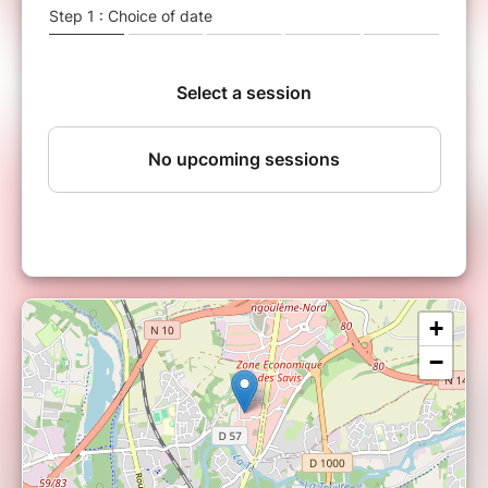
envie !
Auteur :
Rodolphe Le Corre
Artiste :
Rodolphe Le Corre
Metteur en scène :
Emeric Bellamoli
+
−