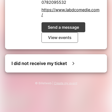
0782095532
https://www.labdcomedie.com
/
Send a message
View events
I did not receive my ticket
© Billetweb |
Create my event