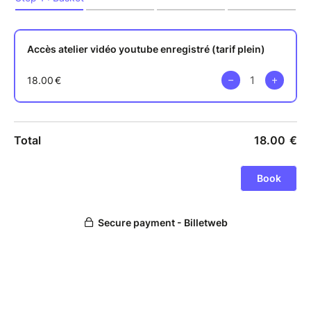
Comment apprivoiser l'Amour, en prendre soin et lui
donner le meilleur de "nous m'aime" ? Comment vivre
les instants de doute avec la même sérénité que les
moments d'intense bonheur ?
Il y a à s'interroger et partager sur les découvertes et
les errances qui nous traversent sur ce cheminement
vers l'Amour, sur notre apprentissage à Aimer, et à
définir ce qui pour chacun résonnera comme le "vrai
Amour".
Je vous propose ici un voyage au pays de l'Amour,
car au-delà des singularités des hypersensibles, c'est
avant tout une question de regard que l'on pose sur
l'Art d'Aimer et d'Etre aimé qui est pour moi à
revisiter.