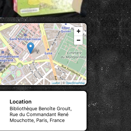
+
−
| ©
Leaflet
OpenStreetMap
Location
Bibliothèque Benoîte Groult,
Rue du Commandant René
Mouchotte, Paris, France