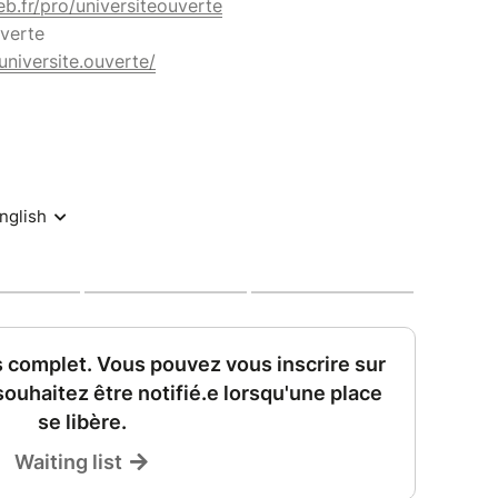
eb.fr/pro/universiteouverte
uverte
niversite.ouverte/