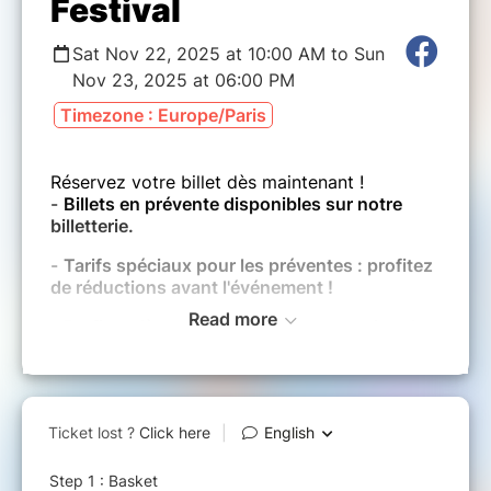
Festival
Sat Nov 22, 2025 at 10:00 AM to Sun
Nov 23, 2025 at 06:00 PM
Timezone : Europe/Paris
Réservez votre billet dès maintenant !
-
Billets en prévente disponibles sur notre
billetterie.
-
Tarifs spéciaux pour les préventes : profitez
de réductions avant l'événement !
Read more
-
Profitez dès maintenant de la promotion de
pass week-end au prix du pass journée !
-
Cadeau de prévente pour ceux qui achètent
leurs billets à l’avance !
-
Entrée gratuite : -6 ans, +65 ans et PMR
Les billets ne sont ni remboursables ni