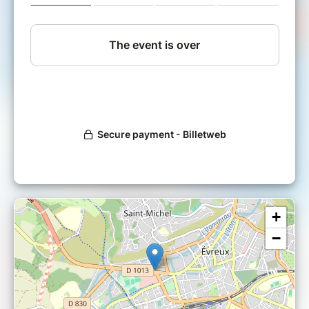
échangeables, sauf en cas d'annulation de
l'événement.
Horaires d'ouverture :
* Pass VIP : 10h00
* Public : À partir de 10h30
Ne manquez pas cette immersion totale dans
la culture japonaise, réservez votre place
maintenant et profitez d'un tarif avantageux
en prévente !
Venez découvrir la culture japonaise lors de
notre événement exceptionnel au Halle des
Expositions d'Evreux !
+
✨ Invités spéciaux et surprises :
Des
animations à découvrir sur place !
−
•
Hiroki Takahashi
: Le chanteur du premier
générique de Dragon Ball
•
Benoît du Pac
: Comédien voix off, c'est la