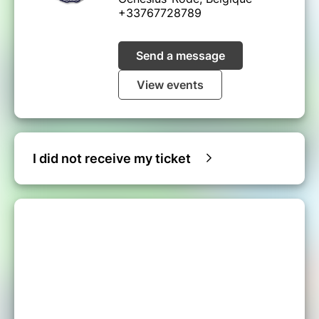
nippones.
+33767728789
_ Shopping :
Produits exclusifs et mangas
directement du Japon.
_ Jeux-Concours :
Gagnez des pass week-
Send a message
end, des goodies et des expériences VIP.
View events
**
Réservez votre billet dès maintenant et ne
manquez pas l’événement incontournable de
l’année ! **
I did not receive my ticket