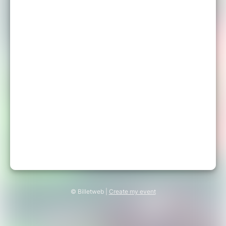
© Billetweb |
Create my event