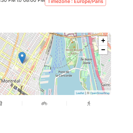
:30 PM to 08:00 PM
Timezone : Europe/Paris
+
−
| ©
Leaflet
OpenStreetMap