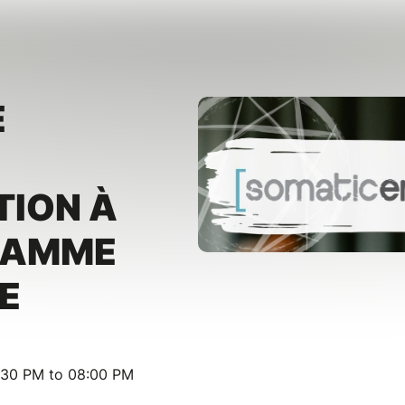
E
TION À
RAMME
E
:30 PM to 08:00 PM