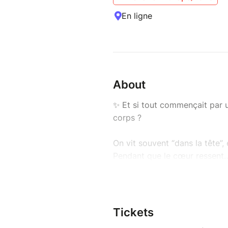
En ligne
About
✨ Et si tout commençait par une
corps ?
On vit souvent “dans la tête”
Pendant que le cœur ressent…
Et si ces trois intelligences 
Je te propose de venir explo
Tickets
au centre et apprendre à t’ap