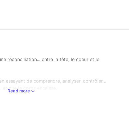
 réconciliation... entre la tête, le coeur et le
, en essayant de comprendre, analyser, contrôler…
 et que le corps encaisse.
Read more
pouvaient enfin collaborer ensemble ?
rer une approche concrète pour remettre le corps
puyer dessus au quotidien.