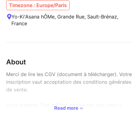
Timezone : Europe/Paris
Yo-Ki'Asana hÔMe, Grande Rue, Sault-Brénaz,
France
About
Merci de lire les CGV (document à télécharger). Votre
inscription vaut acceptation des conditions générales
de vente.
Vous respirez. Des milliers de fois par jour, sans y
Read more
penser.
Et si, le temps d'un week-end, vous respiriez
autrement — avec intention, avec conscience, avec
tout ce que le souffle peut traverser et libérer quand