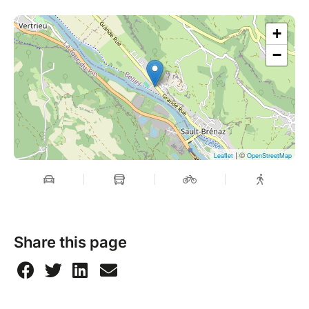
Déjeuner
+
Temps d'expression créative
Yoga — ancrage et intégration corporelle avec
−
Claire
Dîner
Dimanche 22 novembre
Yoga — réveil en douceur
Session de Breathwork — approfondissement et
libération
| ©
Leaflet
OpenStreetMap
Temps libre
Déjeuner
Temps d'intégration et cercle de clôture
Fin de la retraite vers 15h30 — 16h00.
Share this page
Le week-end sera ponctué de véritables temps libres
afin que chacun puisse traverser et intégrer
l'expérience à son propre rythme. Rien n'est imposé,