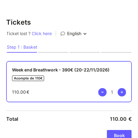
inattendus. Chaque session est unique, vécue à votre
rythme, dans un cadre sécurisant et accompagné.
Tickets
Ce week-end est une invitation à explorer votre
souffle comme outil de transformation — en douceur,
en profondeur, à votre rythme. Sans performance.
Sans objectif. Juste vous, votre respiration, et ce qui
veut se libérer.
Qu'est-ce que vous portez que vous aimeriez
déposer ? Quel espace souhaitez-vous créer en vous
pour accueillir la suite ?
Aucune expérience du Breathwork n'est nécessaire.
Seulement l'envie d'aller chercher en vous quelque
chose que vous sentez là, sans encore savoir
comment y accéder.
Chaque session dure entre 1h30 et 2h et se déroule