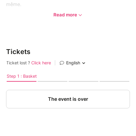
même.
Read more
Entourée de femmes inspirantes, tu repartiras avec
plus de clarté, de confiance et l’énergie nécessaire
pour avancer dans tes projets personnels ou
professionnels.
Tickets
???? Seulement 8 places pour préserver une
expérience intime et authentique.
Repars alignée, reboostée et entourée. ✨