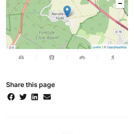
−
| ©
Leaflet
OpenStreetMap
Share this page