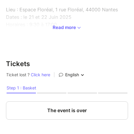
Lieu : Espace Floréal, 1 rue Floréal, 44000 Nantes
Dates : le 21 et 22 Juin 2025
Horaires : 9:30 à 17:00
Read more
Prix : 300€/personne (places limitées)
Lien pour la réservation
:
https://www.billetweb.fr/weekend-laurent-guerison-
21-et-22-juin-a-nantes
Tickets
C'est quoi un week-end Laurent Guerison :
Les weekends durent du samedi au dimanche, soit
deux jours. Le groupe est de 20 personnes maximum
pour ce week-end. C’est un moment particulier pour
recevoir et échanger sur ma "technique" de soin et
profiter de leurs conséquences sur nos modes de vie.
Ce n’est pas une "formation" de guérisseur mais un
réveil ou une renaissance à soi et aux autres pour