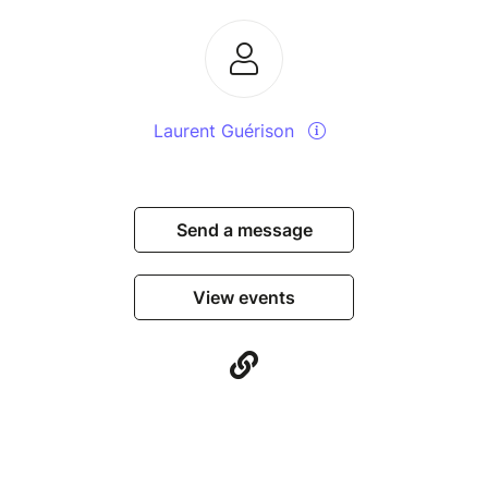
bouteille en verre avec de l'eau minérale ou de
source dedans.
Partage d'Agnès Pauper :
Laurent Guérison
"Lors de ma première séance, j'étais curieuse mais
aussi sceptique.
Send a message
Dès les premiers instants, j'ai été bluffée. Le cadre
était clair : plutôt que de nous perdre dans nos
histoires et de les justifier, la question posée était
View events
simple et directe : "Que veux-tu vivre ?" Cette
approche m'a permis de respirer profondément pour
la première fois, de me sentir bien, juste et
complètement bien.
Lors de la deuxième séance, j'ai cherché à mieux
comprendre comment conserver cet état de bien-