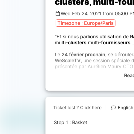
clusters, multi-fo
Wed Feb 24, 2021 from 05:00 P
Timezone : Europe/Paris
"Et si nous parlions utilisation de
R
multi-
clusters
multi-
fournisseurs
..
Le
24 février prochain
, se déroule
WeScaleTV
, une session spéciale 
présentée par Aurélien Maury CT
Rea
Attrapez votre ticket d’or pour vis
de Willy Wonka !
Venez découvrir comment les Oom
place et animer la
plate-forme Ran
en pleins de saveurs différentes !
Vous aurez droit à une revue
compl
offertes par Rancher et découvrirez
permettent d’
exploiter efficaceme