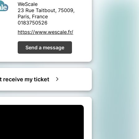
WeScale
23 Rue Taitbout, 75009,
Paris, France
0183750526
https://www.wescale.fr/
Send a message
ot receive my ticket