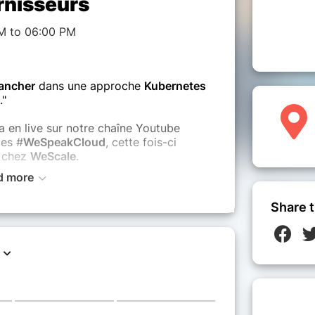
urnisseurs
M to 06:00 PM
ancher
dans une approche
Kubernetes
.."
ra en live sur notre chaîne Youtube
des #
WeSpeakCloud
, cette fois-ci
O chez
WeScale
.
d more
iter la grande usine à
cluster
Kubernetes
Share t
pa Loompa s’organisent pour mettre en
cher
et créer des
clusters Kubernetes
ète de l’architecture
, des capacités
 les secrets de fabrication qui
nt
une
stratégie multi-clusters
,
multi-