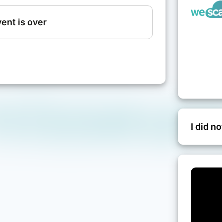
ession :
,
 !
pleinement de ce rdv :
I did n
te session qui sera diffuser en direct
: https://youtu.be/k2IEKOLwHWY​​​​​​​
connaissances font intégralement partie