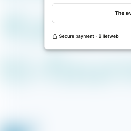
fournisseurs
.
Au programme
de cette nouvelle s
-Terraform,
- Ansible,
- des services Kubernetes managés
- et une farandole de conteneurs.
Approchez mesdames et messieurs
Quelques
pré-requis
pour profiter 
- Notions Kubernetes,
- Terraform,
- Ansible et Cloud
Inscrivez-vous dès maintenant à cet
sur notre chaîne Youtube WeScaleTV 
#WeSpeakCloud
by
WeScale
.
La
transmission
et le partage des 