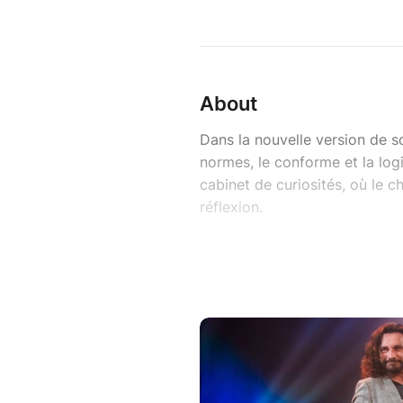
About
Dans la nouvelle version de so
normes, le conforme et la logi
cabinet de curiosités, où le c
réflexion.
Expérience déroutante mais m
poésie, folie et humour absur
promet un voyage intense et li
Touche à tout, William Pilet a
comique d’accessoires, relevé 
l’humour comme il fait l’amou