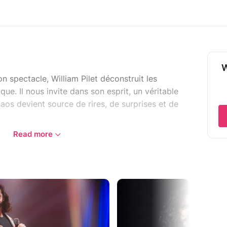
W
n spectacle, William Pilet déconstruit les
que. Il nous invite dans son esprit, un véritable
haos devient source de rires, de surprises et de
Read more
aîtrisée, son univers est un mélange unique de
de. À mi-chemin entre dandy et philosophe, il
bérateur, loin du regard des autres.
llie humour absurde à la sauce anglaise et
d’une noirceur comme un café sans lait. Il fait
r : avec des gadgets et en musique. Le but est de