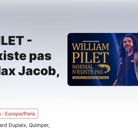
LET -
xiste pas
Max Jacob,
 : Europe/Paris
ard Dupleix, Quimper,