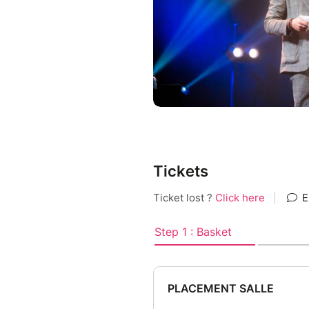
vous marquer durablement, d
C’est du « traumarketing ».
Avec son deuxième one-man s
c’est abstrait, et que « norma
________________________________
WILLIAM PILET - "Normal n'ex
Théâtre Max Jacob - Quimpe
Tickets
Ouverture des portes : 19h30
Spectacle à 20h30 – Durée 1