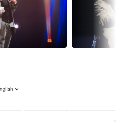
e provoquer un trauma.
how, William vous démontrera que la logique
l », ça n’existe pas…
_________
iste pas"
r
h30