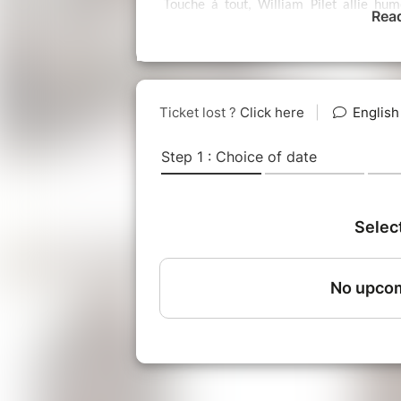
Touche à tout, William Pilet allie hu
Rea
d'accessoires, relevé d'une noirceur com
fait l'amour : avec des gadgets et
durablement, de provoquer un trauma. C
Avec son deuxième one-man show, Wil
abstrait, et que "normal", ça n'existe pas.
Présentation :
Un spectacle "entrée, plat, dessert" servi
disciplinaire, touche-à-tout et friand de
Un délire harmonieux imbibé d'humour sa
acidulée.
"Normal n'existe pas" est hors des stand
d'un Dr. Jekyll et surtout la fausse pud
la logique c'est surfait, et que "normal", 
Touche à tout, autodidacte inventif, pertu
jonction entre l'humour absurde à l'angl