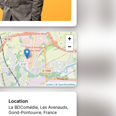
+
−
| ©
Leaflet
OpenStreetMap
Location
La BDComédie, Les Avenauds,
Gond-Pontouvre, France