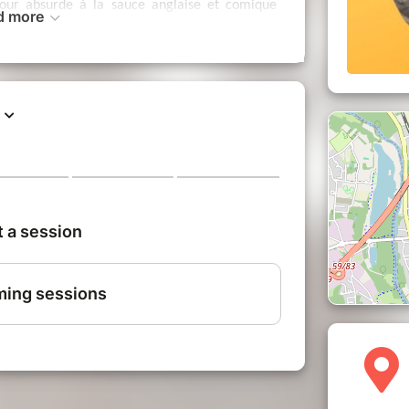
mour absurde à la sauce anglaise et comique
d more
me un café sans lait. Il fait l'humour comme il
 en musique. Le but est de vous marquer
'est du "traumarketing".
liam vous démontrera que la logique c'est
..
 par un artiste multi-talents, pluri-
 synonymes.
uce anglaise ; le tout relevé d'une noirceur
ards du moment. Avec la classe et la retenue
eur d'un Mr. Hyde, William vous démontrera que
ça n'existe pas...
rbant et perturbé ; William Pilet est à la
aise et l'humour noir comme un café sans lait.