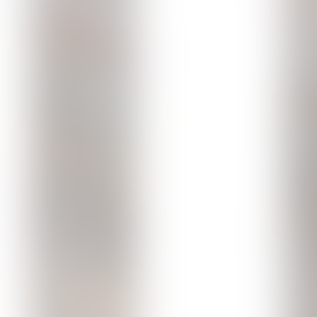
Musique, chant & humour accessoirisé.
Tarif Hors abonnés