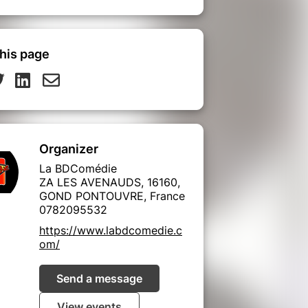
his page
Organizer
La BDComédie
ZA LES AVENAUDS, 16160,
GOND PONTOUVRE, France
0782095532
https://www.labdcomedie.c
om/
Send a message
View events