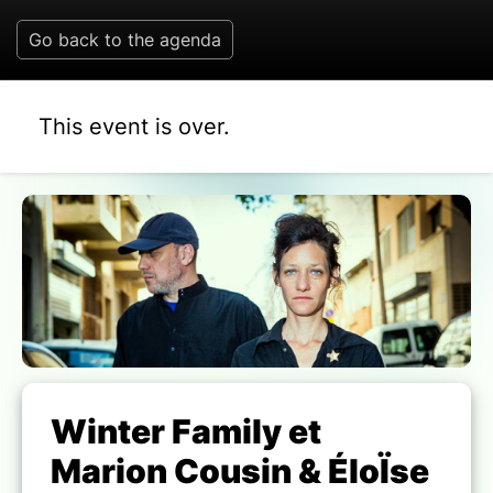
Go back to the agenda
This event is over.
Winter Family et
Marion Cousin & ÉloÏse