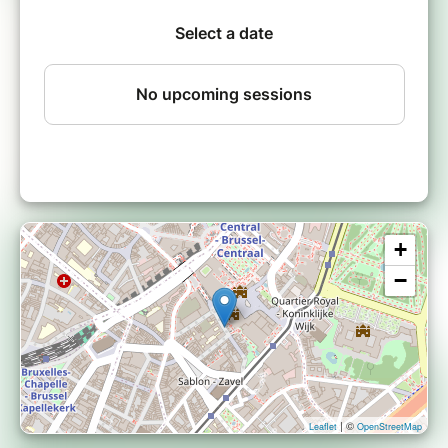
+
−
| ©
Leaflet
OpenStreetMap