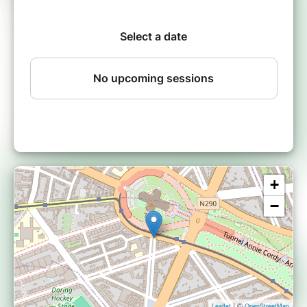
+
−
| ©
Leaflet
OpenStreetMap