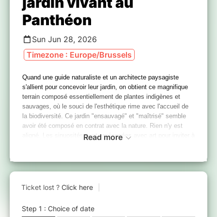
jardin vivant au
Panthéon
Sun Jun 28, 2026
Timezone : Europe/Brussels
Quand une guide naturaliste et un architecte paysagiste
s'allient pour concevoir leur jardin, on obtient ce magnifique
terrain composé essentiellement de plantes indigènes et
sauvages, où le souci de l'esthétique rime avec l'accueil de
la biodiversité. Ce jardin "ensauvagé" et "maîtrisé" semble
avoir été composé en contrat avec la nature. Rien n'y est
aligné. Les sinuosités sont aménagées avec art pour inviter à
Read more
la déambulation et la rêverie. Le choix des plantes est dicté
par la volonté d'offrir le gîte et le couvert à la biodiversité au
fil des saisons. Les pollinisateurs y sont particulièrement
choyés. Ils contribuent à faire de ce jardin un lieu de
jouissance des sens.
L'adresse exacte sera transmise après
inscription.