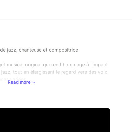
 de jazz, chanteuse et compositrice
et musical original qui rend hommage à l’impact
jazz, tout en élargissant le regard vers des voix
ces variées.
Read more
 figures du jazz féminin – Ella Fitzgerald, Billie
za Spalding, ainsi que des artistes italiennes de
es voix plus contemporaines et audacieuses comme
 Björk, sans oublier mes propres compositions.
e célébration de la diversité et de la créativité