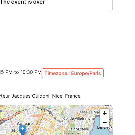
 associant la voix, le piano et des outils
égulièrement à Paris et dans toute la France, dans
et des festivals, aussi bien en solo qu'avec
15 PM to 10:30 PM
Timezone : Europe/Paris
teur Jacques Guidoni, Nice, France
+
−