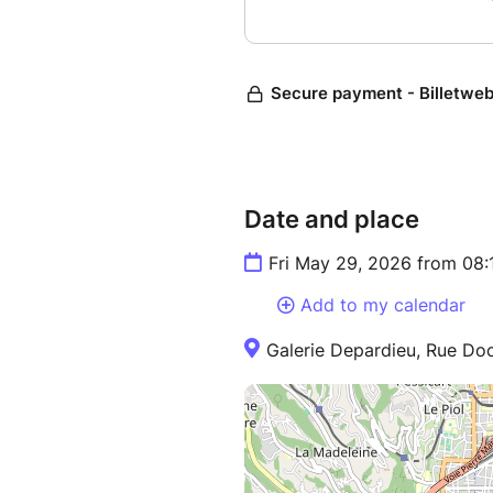
l'esthétique contemporaine, en
électroniques et, se produit r
des clubs, des lieux culturels 
d'autres formations.
Date and place
Fri May 29, 2026 from 08:
Add to my calendar
Galerie Depardieu, Rue Doc