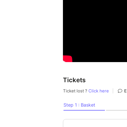
féminine, une expérience musi
s’entrelacent pour surprendre 
https://francescagiordanomusi
---BIO---
Francesca Giordano diplômée 
acquis de solides bases en in
de Matteo Alfonso, Klaus Gesi
Au cours des dernières années
artistique en suivant des for
masterclasses et à des atelie
Tickets
jazz de renommée internationa
en Italie et en France. Elle a
Conservatoire national supér
Alexandros Markeas, et a obt
arts sonores à l'Université Gu
contemporaine.
Elle développe des projets qui