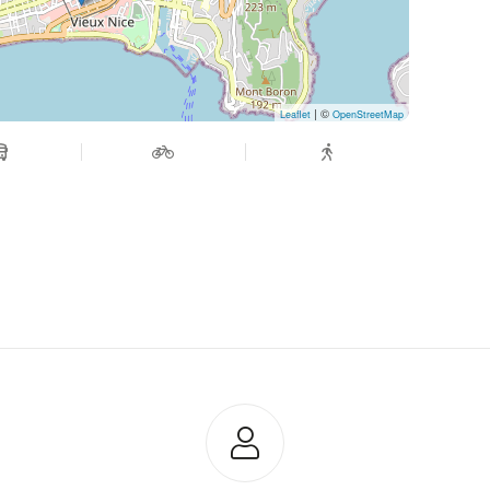
| ©
Leaflet
OpenStreetMap