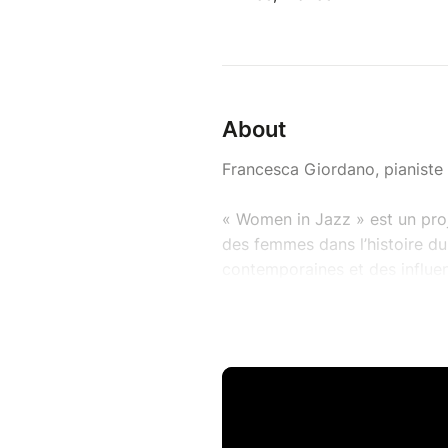
About
Francesca Giordano, pianiste
« Women in Jazz » est un proj
des femmes dans l’histoire du 
contemporaines et des influen
Le répertoire relie les grandes
Holiday, Nina Simone, Esperan
la scène jazz actuelle – à d
Willow Smith, Billie Eilish ou
« Women in Jazz » est ainsi un