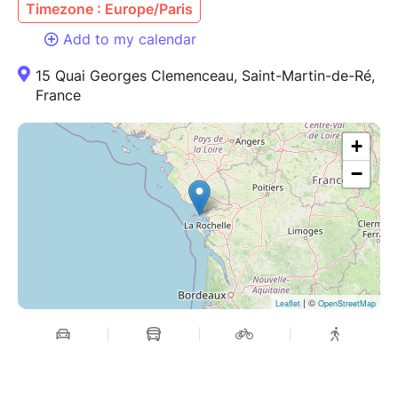
Timezone : Europe/Paris
Add to my calendar
15 Quai Georges Clemenceau, Saint-Martin-de-Ré,
France
+
−
| ©
Leaflet
OpenStreetMap