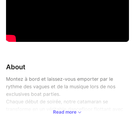
About
Montez à bord et laissez-vous emporter par le
rythme des vagues et de la musique lors de nos
exclusives boat parties.
Chaque début de soirée, notre catamaran se
transforme en un véritable dancefloor flottant avec
Read more
un DJ pour vous faire danser jusqu'au coucher du
soleil ou lever de la lune. Profitez d'un bar bien
approvisionné, de cocktails rafraîchissants, et de la