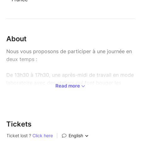
About
Nous vous proposons de participer à une journée en
deux temps :
De 13h30 à 17h30, une après-midi de travail en mode
laboratoire avec des ateliers qui font bouger les
Read more
lignes. Au programme, des cas concrets de
collectivités, d'entreprises engagées... et une
recherche collective de réponses et un partage
d'expériences entre paires.
Tickets
De 17h30 à 21h00, une soirée pour célébrer la sortie
du 100ème Woodycycle. Au programme :