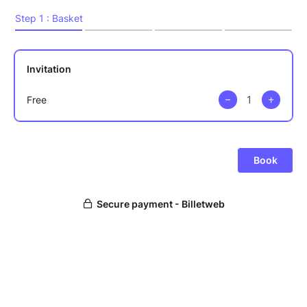
- échanges avec les experts des mobilités
- table ronde sur les enjeux de l'industrie locale dans
la transformation des mobilités du quotidien
- clin d'oeil théâtral
- cocktail dinatoire, essais de véhicules