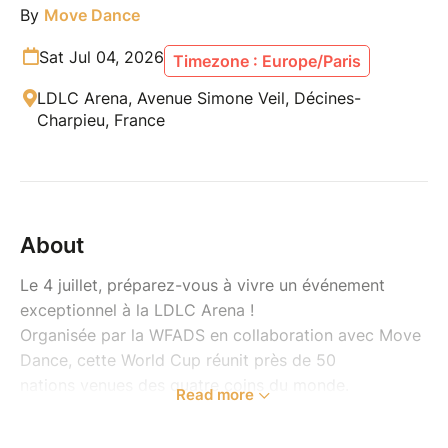
By
Move Dance
Sat Jul 04, 2026
Timezone : Europe/Paris
LDLC Arena, Avenue Simone Veil, Décines-
Charpieu, France
About
Le 4 juillet, préparez-vous à vivre un événement
exceptionnel à la LDLC Arena !
Organisée par la WFADS en collaboration avec Move
Dance, cette World Cup réunit près de 50
nations venues des quatre coins du monde.
Read more
- Des centaines de danseurs parmi les meilleurs